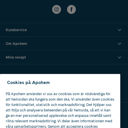
Kundservice
Om Apohem
Mina recept
Ladda ner vår app
Cookies på Apohem
På Apohem använder vi oss av cookies som är nödvändiga för
att hemsidan ska fungera som den ska. Vi använder även cookies
för funktionalitet, statistik och marknadsföring. Det hjälper oss
att följa och analysera beteenden på vår hemsida, så att vi kan
ge en mer personaliserad upplevelse och anpassa innehåll samt
Apotek med tillstånd
rikta relevant marknadsföring. Vi delar även informationen med
av Läkemedelsverket
våra samarbetspartners. Genom att acceptera cookies