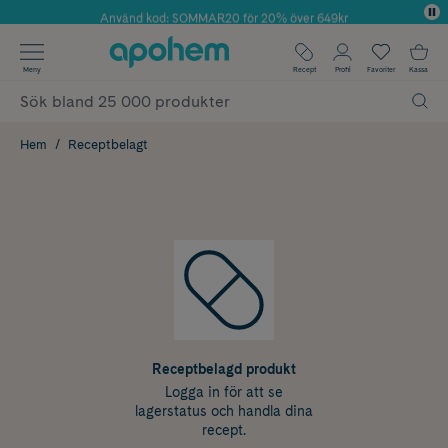
Använd kod: SOMMAR20 för 20% över 649kr
Årets Butik 2025 inom Skönhet
✓ Fri frakt
Meny
Recept
Profil
Favoriter
Kassa
✓ Rådgivning från farmaceuter & hudterapeuter
✓ Poäng på alla köp*
Hem
Receptbelagt
Receptbelagd produkt
Logga in för att se
lagerstatus och handla dina
recept.