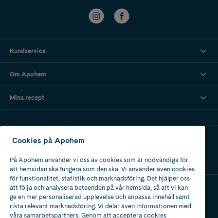
Kundservice
Om Apohem
Mina recept
Ladda ner vår app
Cookies på Apohem
På Apohem använder vi oss av cookies som är nödvändiga för
att hemsidan ska fungera som den ska. Vi använder även cookies
för funktionalitet, statistik och marknadsföring. Det hjälper oss
att följa och analysera beteenden på vår hemsida, så att vi kan
ge en mer personaliserad upplevelse och anpassa innehåll samt
Apotek med tillstånd
rikta relevant marknadsföring. Vi delar även informationen med
av Läkemedelsverket
våra samarbetspartners. Genom att acceptera cookies