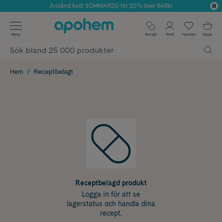
Använd kod: SOMMAR20 för 20% över 649kr
Årets Butik 2025 inom Skönhet
✓ Fri frakt
Meny
Recept
Profil
Favoriter
Kassa
✓ Rådgivning från farmaceuter & hudterapeuter
✓ Poäng på alla köp*
Hem
Receptbelagt
Receptbelagd produkt
Logga in för att se
lagerstatus och handla dina
recept.