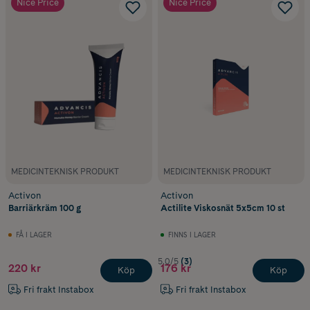
Nice Price
Nice Price
MEDICINTEKNISK PRODUKT
MEDICINTEKNISK PRODUKT
Activon
Activon
Barriärkräm 100 g
Actilite Viskosnät 5x5cm 10 st
FÅ I LAGER
FINNS I LAGER
5.0/5
(3)
220 kr
176 kr
Köp
Köp
Fri frakt Instabox
Fri frakt Instabox