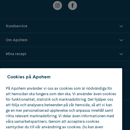
Kundservice
Om Apohem
Mina recept
Cookies på Apohem
Ladda ner vår app
På Apohem använder vi oss av cookies som är nödvändiga för
att hemsidan ska fungera som den ska. Vi använder även cookies
för funktionalitet, statistik och marknadsföring. Det hjälper oss
att följa och analysera beteenden på vår hemsida, så att vi kan
ge en mer personaliserad upplevelse och anpassa innehåll samt
Apotek med tillstånd
rikta relevant marknadsföring. Vi delar även informationen med
av Läkemedelsverket
våra samarbetspartners. Genom att acceptera cookies
samtycker du till vår användning av cookies. Du kan även