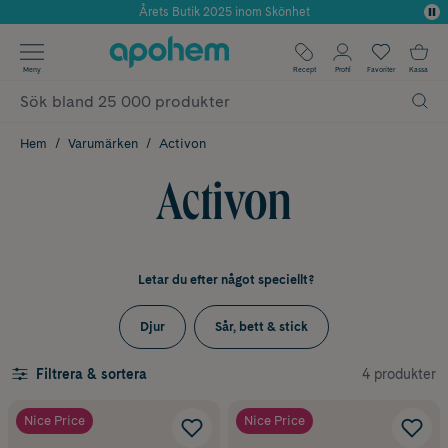
Använd kod: SOMMAR20 för 20% över 649kr
✓ Fri frakt
Meny
Recept
Profil
Favoriter
Kassa
✓ Rådgivning från farmaceuter & hudterapeuter
✓ Poäng på alla köp*
Hem
Varumärken
Activon
Activon
Letar du efter något speciellt?
Djur
Sår, bett & stick
4 produkter
Filtrera & sortera
Nice Price
Nice Price